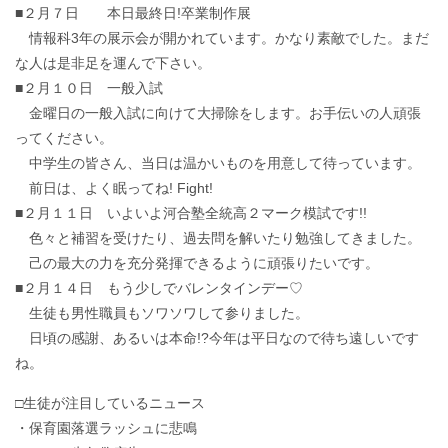
■２月７日 本日最終日!卒業制作展
情報科3年の展示会が開かれています。かなり素敵でした。まだ
な人は是非足を運んで下さい。
■２月１０日 一般入試
金曜日の一般入試に向けて大掃除をします。お手伝いの人頑張
ってください。
中学生の皆さん、当日は温かいものを用意して待っています。
前日は、よく眠ってね! Fight!
■２月１１日 いよいよ河合塾全統高２マーク模試です!!
色々と補習を受けたり、過去問を解いたり勉強してきました。
己の最大の力を充分発揮できるように頑張りたいです。
■２月１４日 もう少しでバレンタインデー♡
生徒も男性職員もソワソワして参りました。
日頃の感謝、あるいは本命!?今年は平日なので待ち遠しいです
ね。
□生徒が注目しているニュース
・保育園落選ラッシュに悲鳴