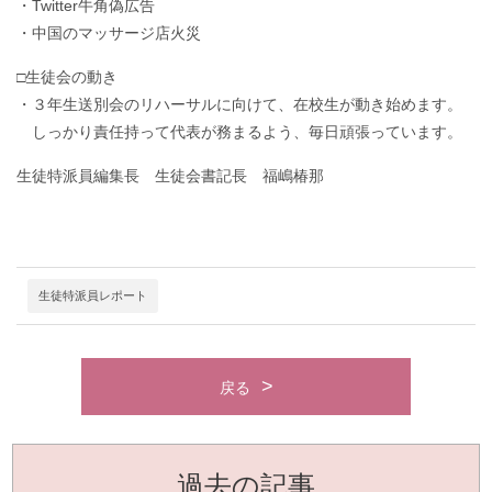
・Twitter牛角偽広告
・中国のマッサージ店火災
□生徒会の動き
・３年生送別会のリハーサルに向けて、在校生が動き始めます。
しっかり責任持って代表が務まるよう、毎日頑張っています。
生徒特派員編集長 生徒会書記長 福嶋椿那
生徒特派員レポート
戻る
過去の記事