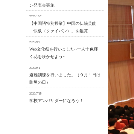
ン発表会実施
2020/10/2
【中国語特別授業】中国の伝統芸能
「快板（クァイパン）」を鑑賞
2020/9/7
Web文化祭を行いました~十人十色輝
く花を咲かせよう~
2020/9/1
避難訓練を行いました。（９月１日は
防災の日）
2020/7/15
学校アンバサダーになろう！