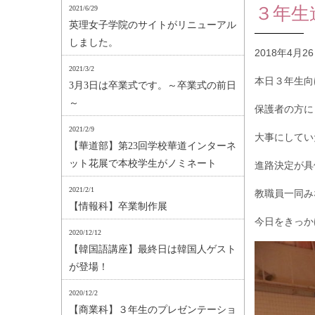
３年生
2021/6/29
英理女子学院のサイトがリニューアル
しました。
2018年4月2
2021/3/2
本日３年生向
3月3日は卒業式です。～卒業式の前日
～
保護者の方に
2021/2/9
大事にしてい
【華道部】第23回学校華道インターネ
ット花展で本校学生がノミネート
進路決定が具
2021/2/1
教職員一同み
【情報科】卒業制作展
今日をきっか
2020/12/12
【韓国語講座】最終日は韓国人ゲスト
が登場！
2020/12/2
【商業科】３年生のプレゼンテーショ