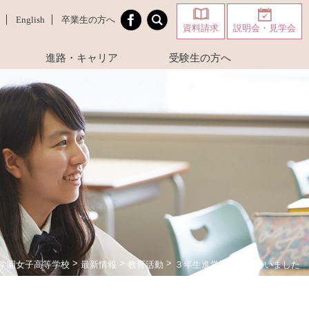
English
卒業生の方へ
資料請求
説明会・見学会
進路・キャリア
受験生の方へ
>
>
>
３年生進学説明会を行いました
学園女子高等学校
最新情報
教育活動