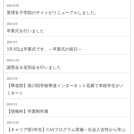
2021/6/29
英理女子学院のサイトがリニューアルしました。
2021/3/3
卒業式を行いました
2021/3/2
3月3日は卒業式です。～卒業式の前日～
2021/2/19
謝恩会＆送別会を行いました
2021/2/9
【華道部】第23回学校華道インターネット花展で本校学生がノ
ミネート
2021/2/1
【情報科】卒業制作展
2021/1/25
【キャリア部1年生】CASプログラム実施～社会人女性から学ぶ