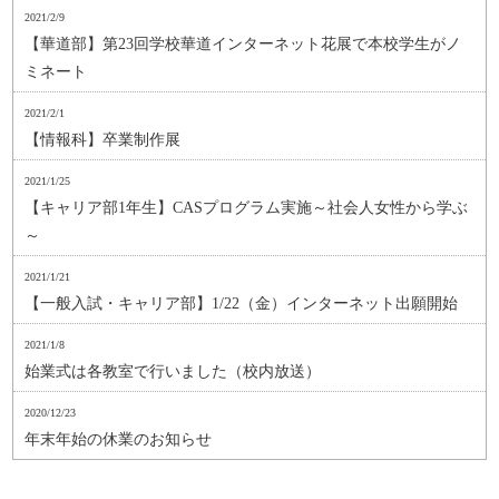
2021/2/9
【華道部】第23回学校華道インターネット花展で本校学生がノ
ミネート
2021/2/1
【情報科】卒業制作展
2021/1/25
【キャリア部1年生】CASプログラム実施～社会人女性から学ぶ
～
2021/1/21
【一般入試・キャリア部】1/22（金）インターネット出願開始
2021/1/8
始業式は各教室で行いました（校内放送）
2020/12/23
年末年始の休業のお知らせ