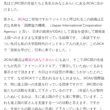
先ほどJRC部の生徒たちと先生がみなとみらいにあるJICAに出か
けました。
皆さん、
JICA
はご存知ですか？ジャイカと呼ばれるこの組織は正
式な名称を「国際協力機構」（Japan International Cooperation
Agency）と言い、日本の政府がODAとして資金を提供して開発途
上国へのさまざまな支援を行っている組織です。（余談ですが、
つい先日も私の大学院時代のインドネシア人の友人が、このJICA
で「技術を学びに」日本に来ていました。）
JICAの拠点は
横浜のみなとみらい
にもあり、そこでJRC部の生徒
たちが先日「クイーンズスクエア」で展示していたぬいぐるみを
展示させて頂きます。今日はその設営の準備にうかがったとのこ
とです。なぜJICAで？と思われるかもしれません。JICAが国際協
力、特に途上国への支援を行っている団体ですので、JRC部の生
徒たちの活動を支援して下さっているのです。（生徒たちが製作
したぬいぐるみは、主に途上国の子ども達に寄贈しています。こ
れも途上国の皆さんを支援する一つの活動と言えます。ですか
ら、生徒たちの取り組みに共感して下さっていると思います。）