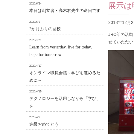
展示は明日
2020/6/24
本日は創立者・高木君先生の命日です
2020/6/6
2018年12月
2か月ぶりの登校
JRC部の活動
2020/4/24
せていただい
Learn from yesterday, live for today,
hope for tomorrow
2020/4/17
オンライン職員会議～学びを進めるた
めに～
2020/4/15
テクノロジーを活用しながら「学び」
を
2020/4/7
進級おめでとう