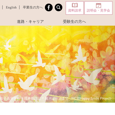
English
卒業生の方へ
資料請求
説明会・見学会
進路・キャリア
受験生の方へ
>
>
展示は明日まで -JRC部Happy Smile Project-
女子高等学校
理事長日記